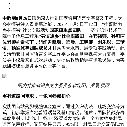
中教网8月26日讯
为深入推进国家通用语言文字普及工程，为
乡村振兴注入青春新动能，2025年8月5日至12日，“推普助力
乡村振兴”社会实践活动
国家级重点团队
——济宁职业技术学
院电子信息工程系
“芯语通乡”社会实践团
，在
郭福燕、孙萌两
位老师
的带领下，组织
尹延璐、梁晨、王晓娜、刘乐彤、王梦
语、杨皓冰等
团队成员
赴甘肃省天水市开展专项实践活动。此
次活动获甘肃省语言文字工作委员会高度重视与大力支持，委
员会不仅发来正式欢迎函，更提供政策指导与资源保障，为实
践团搭建起服务乡村的坚实平台。
图为甘肃省语言文字委员会欢迎函。梁晨 供图
乡村道路问需求，一张问卷藏初心
实践团首站落脚桃墟镇金鑫村，通过入户访谈、现场交流等方
式，初步掌握当地普通话普及基础情况。随后，团队转战齐寿
镇廖集村，以“线上+线下”双渠道发放问卷，全方位收集村民
语言使用数据。调研结果显示，95%以上村民日常交流仍以地