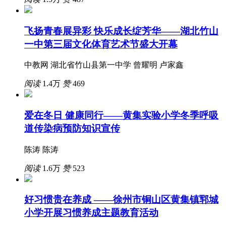
飞扬青春展异彩 快乐成长绽芳华——湖北竹山
一中第三届文化体育艺术节盛大开幕
中教网 湖北省竹山县第一中学 曾耀明 卢家鑫
阅读
1.4万
赞
469
爱在冬日 健康同行——黄集实验小学冬季呼吸
道传染病预防知识宣传
陈涛 陈涛
阅读
1.6万
赞
523
好习惯贵在养成 ——徐州市铜山区黄集镇郓城
小学开展习惯养成主题教育活动