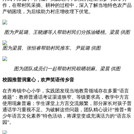
作，在帮村民采摘、耕种的过程中，深入了解当地特色农产品
产销困境，为后续助力村庄增收埋下伏笔。
图为尹延璐、王晓娜等人帮助村民们分拣油蟠桃。梁晨 供图
图为梁晨、张恒睿帮助村民推车。 尹延璐 供图
图为团队成员们一起帮助村民晾晒胡麻。梁晨 供图
校园推普润童心，欢声笑语传乡音
在齐寿镇中心小学，实践团发现当地教育领域存在多重“语言
难题”：教师普通话考证渠道狭窄、等级要求高，教学中方言
使用现象普遍；学生课堂上方言交流频繁，部分家长对孩子普
通话学习重视不足。为破解这些问题，团队精心设计“推普+青
少年语言文化素养”特色活动，将课堂变成充满活力的“语言乐
园”。