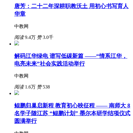
唐芳：二十二年深耕职教沃土 用初心书写育人
华章
中教网
阅读
9.4万
赞
3.0千
解码江华绿电 谱写低碳新篇 ——“情系江华，
电亮未来”社会实践活动举行
中教网
阅读
1.6万
赞
538
鲲鹏归巢启新程 教育初心映征程 —— 南师大 8
名学子随江苏 “鲲鹏计划” 墨尔本研学结项仪式
圆满举行