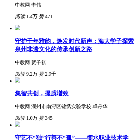
中教网 李伟
阅读
1.4万
赞
471
守护千年雅韵，焕发时代新声：海大学子探索
泉州非遗文化的传承创新之路
中教网 贺子祺
阅读
9.2万
赞
2.9千
集智共创，提质增效
中教网 湖州市南浔区锦绣实验学校 卓丹华
阅读
1.0万
赞
345
守艺不“独”行善不“孤”——衡水职业技术学