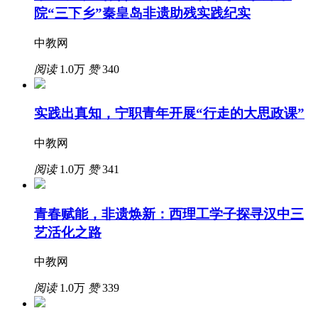
院“三下乡”秦皇岛非遗助残实践纪实
中教网
阅读
1.0万
赞
340
实践出真知，宁职青年开展“行走的大思政课”
中教网
阅读
1.0万
赞
341
青春赋能，非遗焕新：西理工学子探寻汉中三
艺活化之路
中教网
阅读
1.0万
赞
339