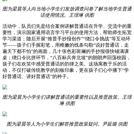
图为梁晨等人向当地小学生们发放调查问卷了解当地学生普通
话使用情况。王璟琳 供图
活动中，队员们先是结合案例讲解普通话在升学、交流中的重
要性，演示国家通用语言学习平台的使用方法，帮助师生拓宽
学习渠道；随后开展“推普手抄报创作”“绕口令挑战”等互动环
节——孩子们手握彩笔，用稚嫩的线条勾勒“说好普通话，走
遍天下都不怕”的画面，几十张色彩斑斓的手抄报很快铺满课
桌；绕口令比拼环节，“八百标兵奔北坡”的朗朗声回荡校园，
孩子们在欢笑中感受普通话的韵律之美。这场寓教于乐的活
动，不仅打破传统教学的刻板印象，更在孩子们心中播下“学
好普通话、讲好普通话”的种子。
图为梁晨为小学生们讲解普通话的重要性以及推普政策。王璟
琳 供图
图为梁晨等人为小学生们解答推普政策疑问。尹延璐 供图