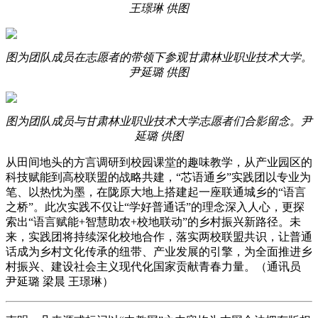
王璟琳 供图
图为团队成员在志愿者的带领下参观甘肃林业职业技术大学。
尹延璐 供图
图为团队成员与甘肃林业职业技术大学志愿者们合影留念。尹
延璐 供图
从田间地头的方言调研到校园课堂的趣味教学，从产业园区的
科技赋能到高校联盟的战略共建，“芯语通乡”实践团以专业为
笔、以热忱为墨，在陇原大地上搭建起一座联通城乡的“语言
之桥”。此次实践不仅让“学好普通话”的理念深入人心，更探
索出“语言赋能+智慧助农+校地联动”的乡村振兴新路径。未
来，实践团将持续深化校地合作，落实两校联盟共识，让普通
话成为乡村文化传承的纽带、产业发展的引擎，为全面推进乡
村振兴、建设社会主义现代化国家贡献青春力量。（通讯员
尹延璐 梁晨 王璟琳）