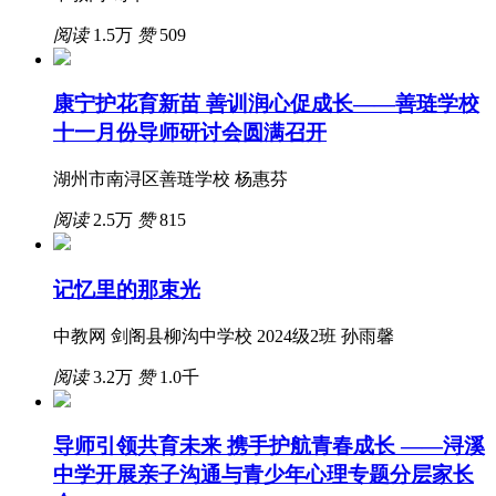
阅读
1.5万
赞
509
康宁护花育新苗 善训润心促成长——善琏学校
十一月份导师研讨会圆满召开
湖州市南浔区善琏学校 杨惠芬
阅读
2.5万
赞
815
记忆里的那束光
中教网 剑阁县柳沟中学校 2024级2班 孙雨馨
阅读
3.2万
赞
1.0千
导师引领共育未来 携手护航青春成长 ——浔溪
中学开展亲子沟通与青少年心理专题分层家长