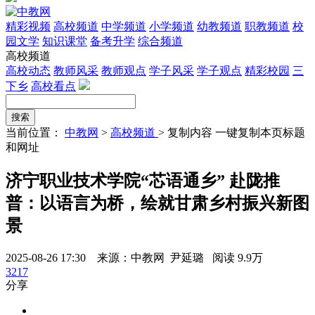
精彩视频
高校频道
中学频道
小学频道
幼教频道
职教频道
校
园文学
知识课堂
备考升学
综合频道
高校频道
高校动态
教师风采
教师观点
学子风采
学子观点
精彩校园
三
下乡
高校看点
当前位置：
中教网
>
高校频道
>
复制内容
一键复制本页标题
和网址
济宁职业技术学院“芯语通乡” 赴陇推
普：以语言为桥，绘就甘肃乡村振兴新图
景
2025-08-26 17:30 来源：中教网 尹延璐
阅读 9.9万
3217
分享