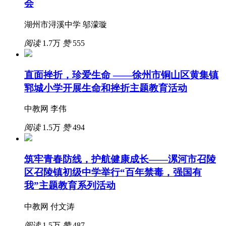
会
湖州市浔溪中学 邬濛璇
阅读
1.7万
赞
555
直面挫折，珍爱生命 ——徐州市铜山区黄集镇
郓城小学开展生命和挫折主题教育活动
中教网 李伟
阅读
1.5万
赞
494
筑牢青春防线，护航健康成长——漯河市召陵
区召陵镇初级中学举行“百年禁毒，强国有
我”主题教育系列活动
中教网 付文涛
阅读
1.5万
赞
487