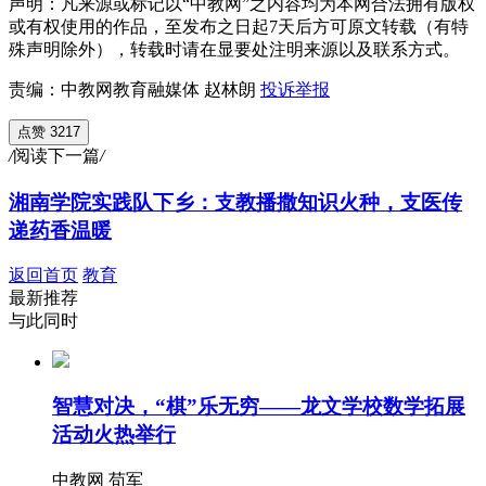
声明：凡来源或标记以“中教网”之内容均为本网合法拥有版权
或有权使用的作品，至发布之日起7天后方可原文转载（有特
殊声明除外），转载时请在显要处注明来源以及联系方式。
责编：中教网教育融媒体 赵林朗
投诉举报
点赞 3217
/
阅读下一篇
/
湘南学院实践队下乡：支教播撒知识火种，支医传
递药香温暖
返回首页
教育
最新推荐
与此同时
智慧对决，“棋”乐无穷——龙文学校数学拓展
活动火热举行
中教网 苟军