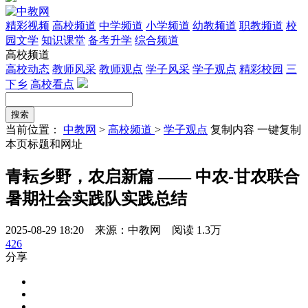
精彩视频
高校频道
中学频道
小学频道
幼教频道
职教频道
校
园文学
知识课堂
备考升学
综合频道
高校频道
高校动态
教师风采
教师观点
学子风采
学子观点
精彩校园
三
下乡
高校看点
当前位置：
中教网
>
高校频道
>
学子观点
复制内容
一键复制
本页标题和网址
青耘乡野，农启新篇 —— 中农-甘农联合
暑期社会实践队实践总结
2025-08-29 18:20 来源：中教网
阅读 1.3万
426
分享