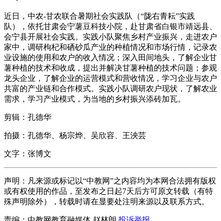
近日，中农-甘农联合暑期社会实践队（“陇右青耘”实践
队），依托甘肃会宁薯豆科技小院，赴甘肃省白银市靖远县、
会宁县开展社会实践。实践小队聚焦乡村产业振兴，走进农户
家中，调研枸杞和硒砂瓜产业的种植情况和市场行情，记录农
业设施的使用和农户的收入情况；深入田间地头，了解企业甘
薯种植的技术和收成，提出并解决甘薯种植的技术问题；参观
龙头企业，了解企业的运营模式和营收情况，学习企业与农户
共富的产业链和合作模式。实践小队调研农户现状，了解农业
需求，学习产业模式，为当地的乡村振兴添砖加瓦。
剪辑：孔德华
拍摄：孔德华、杨宗烨、吴欣容、王泱芸
文字：张博文
声明：凡来源或标记以“中教网”之内容均为本网合法拥有版权
或有权使用的作品，至发布之日起7天后方可原文转载（有特
殊声明除外），转载时请在显要处注明来源以及联系方式。
责编：中教网教育融媒体 赵林朗
投诉举报