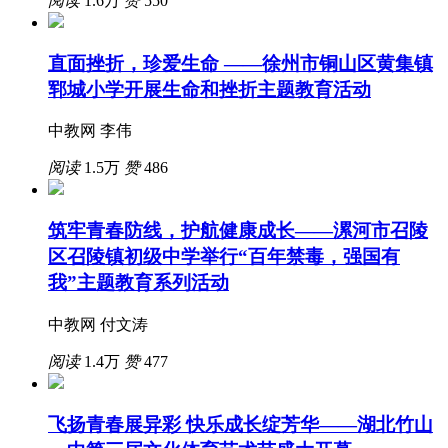
阅读
1.6万
赞
550
直面挫折，珍爱生命 ——徐州市铜山区黄集镇
郓城小学开展生命和挫折主题教育活动
中教网 李伟
阅读
1.5万
赞
486
筑牢青春防线，护航健康成长——漯河市召陵
区召陵镇初级中学举行“百年禁毒，强国有
我”主题教育系列活动
中教网 付文涛
阅读
1.4万
赞
477
飞扬青春展异彩 快乐成长绽芳华——湖北竹山