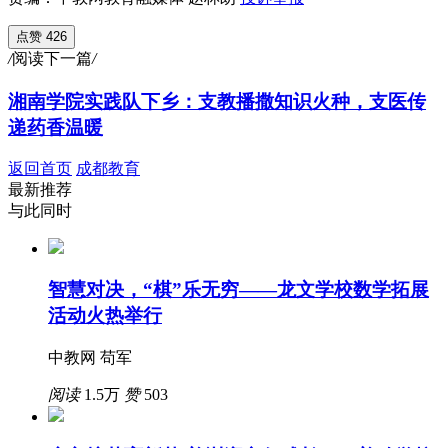
点赞 426
/
阅读下一篇
/
湘南学院实践队下乡：支教播撒知识火种，支医传
递药香温暖
返回首页
成都教育
最新推荐
与此同时
智慧对决，“棋”乐无穷——龙文学校数学拓展
活动火热举行
中教网 苟军
阅读
1.5万
赞
503