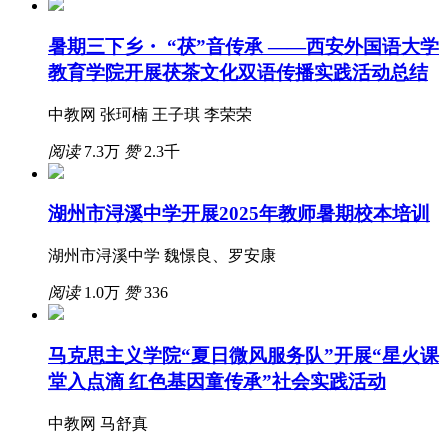
暑期三下乡・ “茯”音传承 ——西安外国语大学
教育学院开展茯茶文化双语传播实践活动总结
中教网 张珂楠 王子琪 李荣荣
阅读
7.3万
赞
2.3千
湖州市浔溪中学开展2025年教师暑期校本培训
湖州市浔溪中学 魏憬良、罗安康
阅读
1.0万
赞
336
马克思主义学院“夏日微风服务队”开展“星火课
堂入点滴 红色基因童传承”社会实践活动
中教网 马舒真