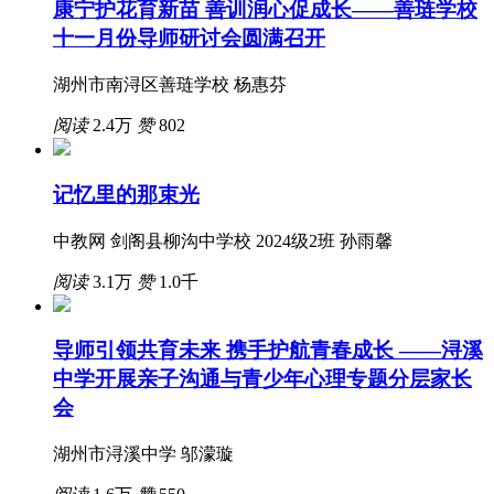
康宁护花育新苗 善训润心促成长——善琏学校
十一月份导师研讨会圆满召开
湖州市南浔区善琏学校 杨惠芬
阅读
2.4万
赞
802
记忆里的那束光
中教网 剑阁县柳沟中学校 2024级2班 孙雨馨
阅读
3.1万
赞
1.0千
导师引领共育未来 携手护航青春成长 ——浔溪
中学开展亲子沟通与青少年心理专题分层家长
会
湖州市浔溪中学 邬濛璇