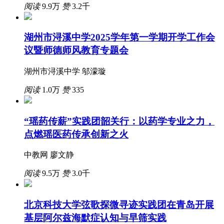
阅读
9.9万
赞
3.2千
湖州市浔溪中学2025学年第一学期开学工作会
议暨师德师风教育专题会
湖州市浔溪中学 邬濛璇
阅读
1.0万
赞
335
“瑶药传薪”实践团韶关行：以药学专业之力，
点燃瑶医药传承创新之火
中教网 廖文静
阅读
9.5万
赞
3.0千
北京科技大学弦歌探微寻迹实践团在青岛开展
基层阿尔兹海默症认知与早筛实践