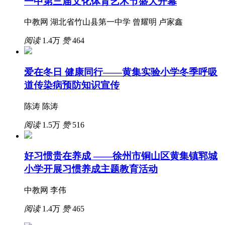
一中第三届文化体育艺术节盛大开幕
中教网 湖北省竹山县第一中学 曾耀明 卢家鑫
阅读
1.4万
赞
464
爱在冬日 健康同行——黄集实验小学冬季呼吸
道传染病预防知识宣传
陈涛 陈涛
阅读
1.5万
赞
516
好习惯贵在养成 ——徐州市铜山区黄集镇郓城
小学开展习惯养成主题教育活动
中教网 李伟
阅读
1.4万
赞
465