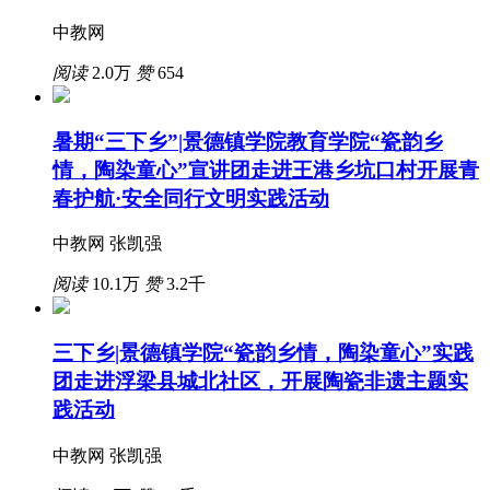
中教网
阅读
2.0万
赞
654
暑期“三下乡”|景德镇学院教育学院“瓷韵乡
情，陶染童心”宣讲团走进王港乡坑口村开展青
春护航·安全同行文明实践活动
中教网 张凯强
阅读
10.1万
赞
3.2千
三下乡|景德镇学院“瓷韵乡情，陶染童心”实践
团走进浮梁县城北社区，开展陶瓷非遗主题实
践活动
中教网 张凯强