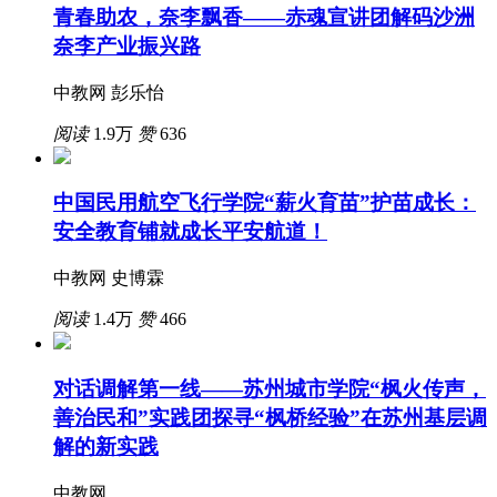
青春助农，奈李飘香——赤魂宣讲团解码沙洲
奈李产业振兴路
中教网 彭乐怡
阅读
1.9万
赞
636
中国民用航空飞行学院“薪火育苗”护苗成长：
安全教育铺就成长平安航道！
中教网 史博霖
阅读
1.4万
赞
466
对话调解第一线——苏州城市学院“枫火传声，
善治民和”实践团探寻“枫桥经验”在苏州基层调
解的新实践
中教网