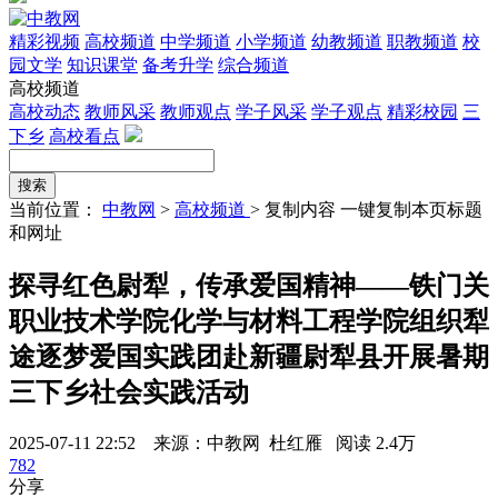
精彩视频
高校频道
中学频道
小学频道
幼教频道
职教频道
校
园文学
知识课堂
备考升学
综合频道
高校频道
高校动态
教师风采
教师观点
学子风采
学子观点
精彩校园
三
下乡
高校看点
当前位置：
中教网
>
高校频道
>
复制内容
一键复制本页标题
和网址
探寻红色尉犁，传承爱国精神——铁门关
职业技术学院化学与材料工程学院组织犁
途逐梦爱国实践团赴新疆尉犁县开展暑期
三下乡社会实践活动
2025-07-11 22:52 来源：中教网 杜红雁
阅读 2.4万
782
分享