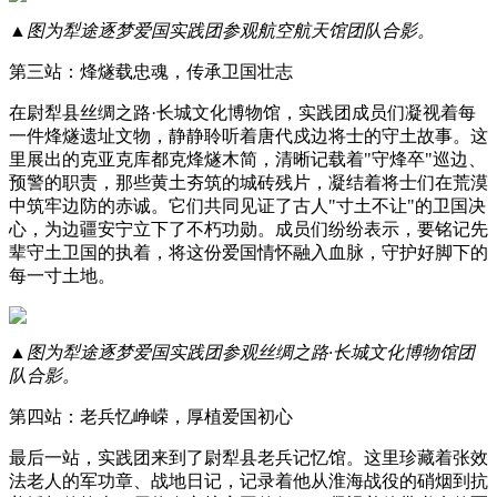
▲图为犁途逐梦爱国实践团参观航空航天馆团队合影。
第三站：烽燧载忠魂，传承卫国壮志
在尉犁县丝绸之路·长城文化博物馆，实践团成员们凝视着每
一件烽燧遗址文物，静静聆听着唐代戍边将士的守土故事。这
里展出的克亚克库都克烽燧木简，清晰记载着"守烽卒"巡边、
预警的职责，那些黄土夯筑的城砖残片，凝结着将士们在荒漠
中筑牢边防的赤诚。它们共同见证了古人"寸土不让"的卫国决
心，为边疆安宁立下了不朽功勋。成员们纷纷表示，要铭记先
辈守土卫国的执着，将这份爱国情怀融入血脉，守护好脚下的
每一寸土地。
▲图为犁途逐梦爱国实践团参观丝绸之路·长城文化博物馆团
队合影。
第四站：老兵忆峥嵘，厚植爱国初心
最后一站，实践团来到了尉犁县老兵记忆馆。这里珍藏着张效
法老人的军功章、战地日记，记录着他从淮海战役的硝烟到抗