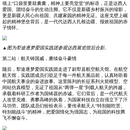
墙上“口袋里要鼓囊囊，精神上要亮堂堂”的标语，正是达西人
爱国、团结奋斗的生动注脚。它不仅是新疆乡村振兴的缩影，
更是新疆人民心向祖国、共建家园的精神见证。这座戈壁上崛
起的精神堡垒背后，是一代代达西人扎根边疆、报效祖国的赤
子情怀。
▲图为犁途逐梦爱国实践团参观达西展览馆后合影。
第二站：航天铸国威，赓续奋斗豪情
随后，犁途逐梦爱国实践团走进了尉犁县航空航天馆。在航空
航天馆，实践团成员们驻足于每一件航天展品前，认真聆听着
中国航天事业的奋进故事。这里陈列的长征系列火箭模型、空
间站仿真模型，见证了祖国从“两弹一星”到载人航天的跨越，
承载着科研工作者为国铸器的赤诚。它们背后，是一代代航天
人攻坚克难、勇攀高峰的执着，为国家科技自立自强立下了汗
马功劳。团队成员们纷纷表示，要传承航天人“特别能吃苦、
特别能战斗”的精神，把爱国情化为强国志，为祖国的科技腾
飞不懈奋斗。