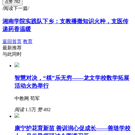
点赞 782
/
阅读下一篇
/
湘南学院实践队下乡：支教播撒知识火种，支医传
递药香温暖
返回首页
教育
最新推荐
与此同时
智慧对决，“棋”乐无穷——龙文学校数学拓展
活动火热举行
中教网 苟军
阅读
1.5万
赞
492
康宁护花育新苗 善训润心促成长——善琏学校