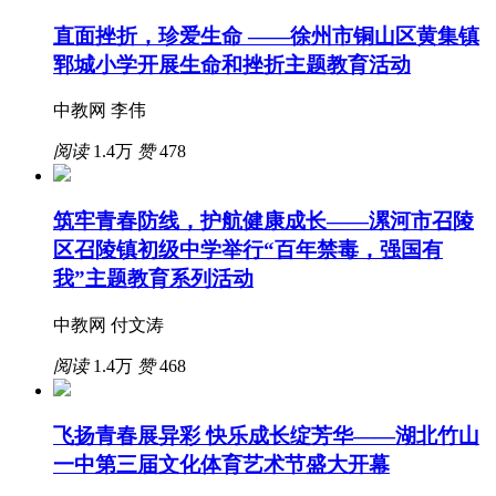
直面挫折，珍爱生命 ——徐州市铜山区黄集镇
郓城小学开展生命和挫折主题教育活动
中教网 李伟
阅读
1.4万
赞
478
筑牢青春防线，护航健康成长——漯河市召陵
区召陵镇初级中学举行“百年禁毒，强国有
我”主题教育系列活动
中教网 付文涛
阅读
1.4万
赞
468
飞扬青春展异彩 快乐成长绽芳华——湖北竹山
一中第三届文化体育艺术节盛大开幕