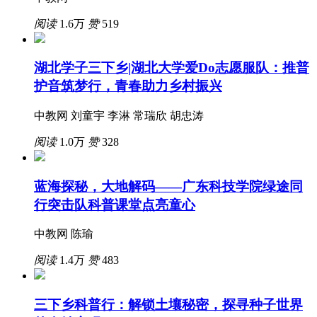
阅读
1.6万
赞
519
湖北学子三下乡|湖北大学爱Do志愿服队：推普
护音筑梦行，青春助力乡村振兴
中教网 刘童宇 李淋 常瑞欣 胡忠涛
阅读
1.0万
赞
328
蓝海探秘，大地解码——广东科技学院绿途同
行突击队科普课堂点亮童心
中教网 陈瑜
阅读
1.4万
赞
483
三下乡科普行：解锁土壤秘密，探寻种子世界