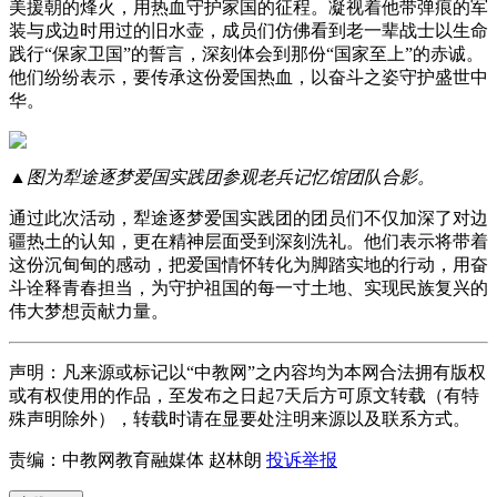
美援朝的烽火，用热血守护家国的征程。凝视着他带弹痕的军
装与戍边时用过的旧水壶，成员们仿佛看到老一辈战士以生命
践行“保家卫国”的誓言，深刻体会到那份“国家至上”的赤诚。
他们纷纷表示，要传承这份爱国热血，以奋斗之姿守护盛世中
华。
▲图为犁途逐梦爱国实践团参观老兵记忆馆团队合影。
通过此次活动，犁途逐梦爱国实践团的团员们不仅加深了对边
疆热土的认知，更在精神层面受到深刻洗礼。他们表示将带着
这份沉甸甸的感动，把爱国情怀转化为脚踏实地的行动，用奋
斗诠释青春担当，为守护祖国的每一寸土地、实现民族复兴的
伟大梦想贡献力量。
声明：凡来源或标记以“中教网”之内容均为本网合法拥有版权
或有权使用的作品，至发布之日起7天后方可原文转载（有特
殊声明除外），转载时请在显要处注明来源以及联系方式。
责编：中教网教育融媒体 赵林朗
投诉举报