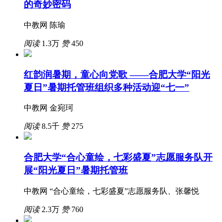
的奇妙密码
中教网 陈瑜
阅读
1.3万
赞
450
红韵润暑期，童心向党歌 ——合肥大学“阳光
夏日”暑期托管班组织多种活动迎“七一”
中教网 金宛珂
阅读
8.5千
赞
275
合肥大学“合心童绘，七彩盛夏”志愿服务队开
展“阳光夏日”暑期托管班
中教网 “合心童绘，七彩盛夏”志愿服务队、张馨悦
阅读
2.3万
赞
760