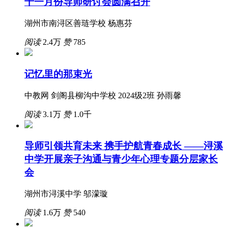
十一月份导师研讨会圆满召开
湖州市南浔区善琏学校 杨惠芬
阅读
2.4万
赞
785
记忆里的那束光
中教网 剑阁县柳沟中学校 2024级2班 孙雨馨
阅读
3.1万
赞
1.0千
导师引领共育未来 携手护航青春成长 ——浔溪
中学开展亲子沟通与青少年心理专题分层家长
会
湖州市浔溪中学 邬濛璇
阅读
1.6万
赞
540