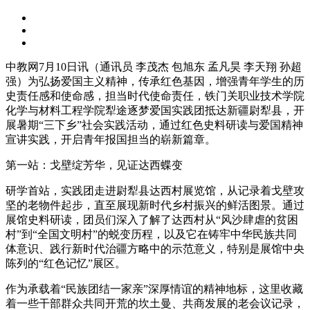
中教网7月10日讯（通讯员 李茂杰 包旭东 孟凡昊 李天翔 孙超
强）为弘扬爱国主义精神，传承红色基因，增强青年学生的历
史责任感和使命感，担当时代使命责任，铁门关职业技术学院
化学与材料工程学院犁途逐梦爱国实践团抵达新疆尉犁县，开
展暑期“三下乡”社会实践活动，通过红色史料研读与爱国精神
宣讲实践，开启青年报国担当的崭新篇章。
第一站：戈壁绽芳华，见证达西蝶变
研学首站，实践团走进尉犁县达西村展览馆，从记录着戈壁攻
坚的老物件起步，直至展现新时代乡村振兴的鲜活图景。通过
展馆史料研读，团员们深入了解了达西村从“风沙肆虐的贫困
村”到“全国文明村”的蜕变历程，以及它在铸牢中华民族共同
体意识、践行新时代治疆方略中的示范意义，特别是展馆中央
陈列的“红色记忆”展区。
作为承载着“民族团结一家亲”深厚情谊的精神地标，这里收藏
着一些干部群众共同开荒的坎土曼、共商发展的老会议记录，