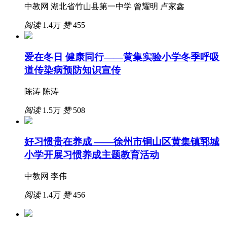
中教网 湖北省竹山县第一中学 曾耀明 卢家鑫
阅读
1.4万
赞
455
爱在冬日 健康同行——黄集实验小学冬季呼吸
道传染病预防知识宣传
陈涛 陈涛
阅读
1.5万
赞
508
好习惯贵在养成 ——徐州市铜山区黄集镇郓城
小学开展习惯养成主题教育活动
中教网 李伟
阅读
1.4万
赞
456