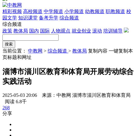
精彩视频
高校频道
中学频道
小学频道
幼教频道
职教频道
校
园文学
知识课堂
备考升学
综合频道
综合频道
政策
教体局
国内
国际
人物观点
就业创业
滚动
培训辅导
当前位置：
中教网
>
综合频道
>
教体局
复制内容
一键复制本
页标题和网址
淄博市淄川区教育和体育局开展劳动综合
实践活动
2025-05-03 20:06 来源：中教网 淄博市淄川区教育和体育局
阅读 6.8千
268
分享