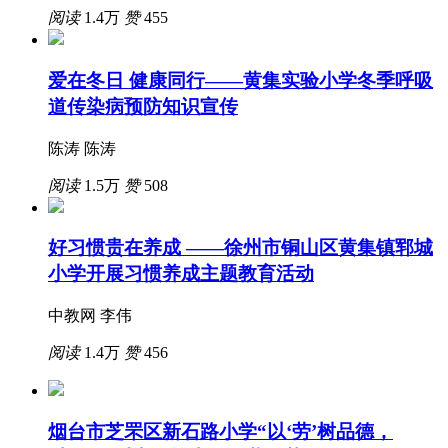
阅读
1.4万
赞
455
爱在冬日 健康同行——黄集实验小学冬季呼吸
道传染病预防知识宣传
陈涛 陈涛
阅读
1.5万
赞
508
好习惯贵在养成 ——徐州市铜山区黄集镇郓城
小学开展习惯养成主题教育活动
中教网 李伟
阅读
1.4万
赞
456
烟台市芝罘区新石路小学“以‘劳’树品德，