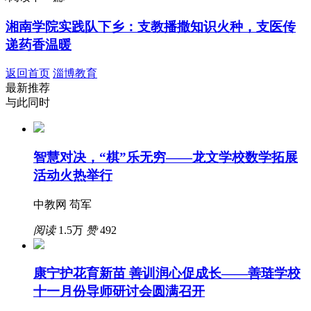
湘南学院实践队下乡：支教播撒知识火种，支医传
递药香温暖
返回首页
淄博教育
最新推荐
与此同时
智慧对决，“棋”乐无穷——龙文学校数学拓展
活动火热举行
中教网 苟军
阅读
1.5万
赞
492
康宁护花育新苗 善训润心促成长——善琏学校
十一月份导师研讨会圆满召开