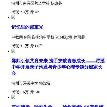
湖州市南浔区善琏学校 杨惠芬
阅读
2.4万
赞
785
记忆里的那束光
中教网 剑阁县柳沟中学校 2024级2班 孙雨馨
阅读
3.1万
赞
1.0千
导师引领共育未来 携手护航青春成长 ——浔溪
中学开展亲子沟通与青少年心理专题分层家长
会
湖州市浔溪中学 邬濛璇
阅读
1.6万
赞
540