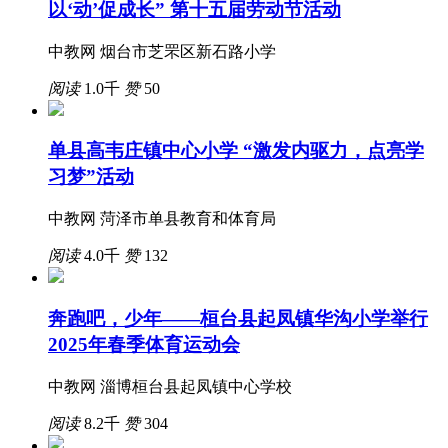
以‘动’促成长” 第十五届劳动节活动
中教网 烟台市芝罘区新石路小学
阅读
1.0千
赞
50
单县高韦庄镇中心小学 “激发内驱力，点亮学
习梦”活动
中教网 菏泽市单县教育和体育局
阅读
4.0千
赞
132
奔跑吧，少年——桓台县起凤镇华沟小学举行
2025年春季体育运动会
中教网 淄博桓台县起凤镇中心学校
阅读
8.2千
赞
304