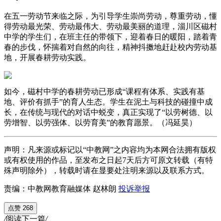
在五一劳动节来临之际，为引导学生崇尚劳动，尊重劳动，懂
得劳动最光荣、劳动最伟大、劳动最美丽的道理，淄川区磁村
中学的学生们，在班主任的带领下，迎着春日的暖阳，踏着青
春的步伐，怀揣着对自然的向往，精神抖擞地赶赴校内劳动基
地，开展春耕劳动实践。
如今，磁村中学的春耕劳动已形成“课程有体系、实践有基
地、评价有抓手”的育人生态。学生在泥土与科技的碰撞中成
长，在传统与现代的对话中蜕变，真正实现了“以劳树德、以
劳增智、以劳强体、以劳育美”的教育愿景。（冯延昊）
声明：凡来源或标记以“中教网”之内容均为本网合法拥有版权
或有权使用的作品，至发布之日起7天后方可原文转载（有特
殊声明除外），转载时请在显要处注明来源以及联系方式。
责编：中教网教育融媒体 赵林朗
投诉举报
点赞 268
/
阅读下一篇
/