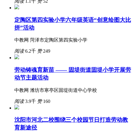
阅读
1.1千
赞
52
定陶区第四实验小学六年级英语“创意绘图大比
拼”活动
中教网 菏泽市定陶区第四实验小学
阅读
6.2千
赞
249
劳动铸魂育新苗 —— 固堤街道固堤小学开展劳
动节主题活动
中教网 潍坊市寒亭区固堤街道中心学校
阅读
3.9千
赞
160
沈阳市河北二校围绕三个校园节日打造劳动教
育新途径