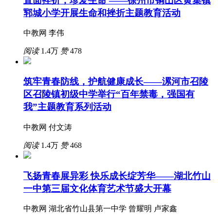
直面挫折，珍爱生命 ——徐州市铜山区黄集镇
郓城小学开展生命和挫折主题教育活动
中教网 李伟
阅读
1.4万
赞
478
筑牢青春防线，护航健康成长——漯河市召陵
区召陵镇初级中学举行“百年禁毒，强国有
我”主题教育系列活动
中教网 付文涛
阅读
1.4万
赞
468
飞扬青春展异彩 快乐成长绽芳华——湖北竹山
一中第三届文化体育艺术节盛大开幕
中教网 湖北省竹山县第一中学 曾耀明 卢家鑫