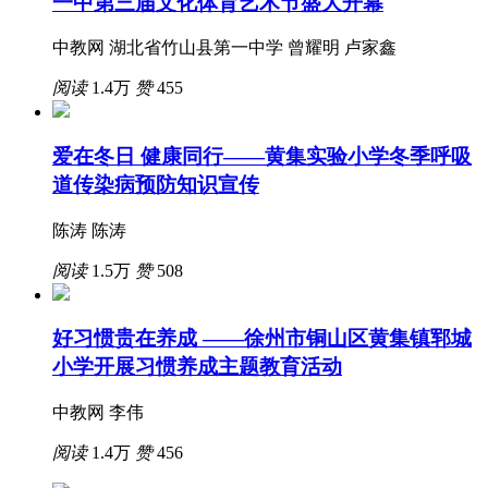
一中第三届文化体育艺术节盛大开幕
中教网 湖北省竹山县第一中学 曾耀明 卢家鑫
阅读
1.4万
赞
455
爱在冬日 健康同行——黄集实验小学冬季呼吸
道传染病预防知识宣传
陈涛 陈涛
阅读
1.5万
赞
508
好习惯贵在养成 ——徐州市铜山区黄集镇郓城
小学开展习惯养成主题教育活动
中教网 李伟
阅读
1.4万
赞
456