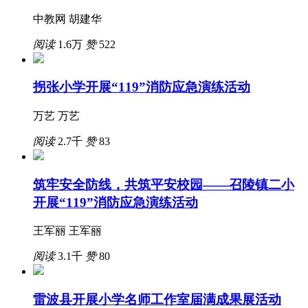
中教网 胡建华
阅读
1.6万
赞
522
拐张小学开展“119”消防应急演练活动
万艺 万艺
阅读
2.7千
赞
83
筑牢安全防线，共筑平安校园——召陵镇二小
开展“119”消防应急演练活动
王军丽 王军丽
阅读
3.1千
赞
80
雷波县开展小学名师工作室届满成果展活动