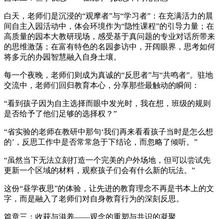
白天，老师们是沉浸的“观摩者”与“学习者”：在充满活力的晨
间自主入园活动中，体会环境作为“隐性课程”的引导力量；在
高质量的园本大教研现场，感受基于真问题的专业对话所带来
的思维激荡；在富有特色的名园参访中，开阔眼界，思考如何
将多元的办园智慧融入自身土壤。
每一个夜晚，老师们则成为真诚的“反思者”与“共鸣者”。驻地
交流中，老师们回归教育本心，分享那些最触动的瞬间：
“看到孩子因为自主选择而眼中发光时，我在想，班级的规则
是否给予了他们足够的选择权？”
“省实验的老师在教研中那句‘我们再来看看孩子当时是怎么想
的’，反思工作中是否常常急于下结论，而忽略了倾听。”
“虽然当下无法立刻打造一个完美的户外场地，但可以尝试先
更新一个区域的材料，观察孩子们会有什么新的玩法。”
这份“昼学夜思”的体验，让先进的教育理念不再是书本上的文
字，而是融入了老师们对自身教育行为的深刻反思。
篇章三：收获与滋养——观念的重塑与共识的凝聚