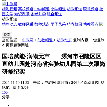
精彩视频
高校频道
中学频道
小学频道
幼教频道
职教频道
校
园文学
知识课堂
备考升学
综合频道
幼教频道
幼教动态
教师风采
教师观点
学子风采
精彩校园
幼教看点
当前位置：
中教网
>
幼教频道
>
幼教动态
复制内容
一键复制
本页标题和网址
国培赋能·润物无声——漯河市召陵区区
直幼儿园赴河南省实验幼儿园第二次跟岗
研修纪实
2025-11-10 11:25 来源：中教网 漯河市召陵区区直幼儿园 杨
艳艳
阅读 5.3千
166
分享