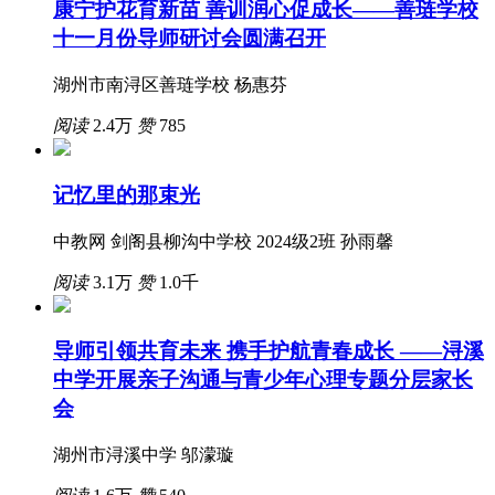
康宁护花育新苗 善训润心促成长——善琏学校
十一月份导师研讨会圆满召开
湖州市南浔区善琏学校 杨惠芬
阅读
2.4万
赞
785
记忆里的那束光
中教网 剑阁县柳沟中学校 2024级2班 孙雨馨
阅读
3.1万
赞
1.0千
导师引领共育未来 携手护航青春成长 ——浔溪
中学开展亲子沟通与青少年心理专题分层家长
会
湖州市浔溪中学 邬濛璇