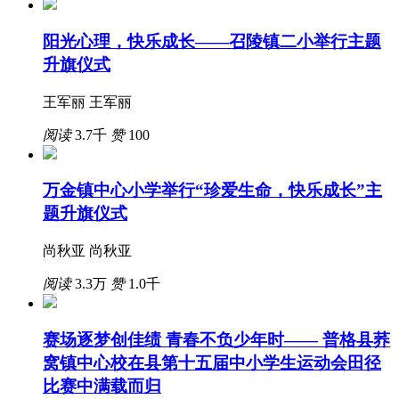
阳光心理，快乐成长——召陵镇二小举行主题
升旗仪式
王军丽 王军丽
阅读
3.7千
赞
100
万金镇中心小学举行“珍爱生命，快乐成长”主
题升旗仪式
尚秋亚 尚秋亚
阅读
3.3万
赞
1.0千
赛场逐梦创佳绩 青春不负少年时—— 普格县荞
窝镇中心校在县第十五届中小学生运动会田径
比赛中满载而归