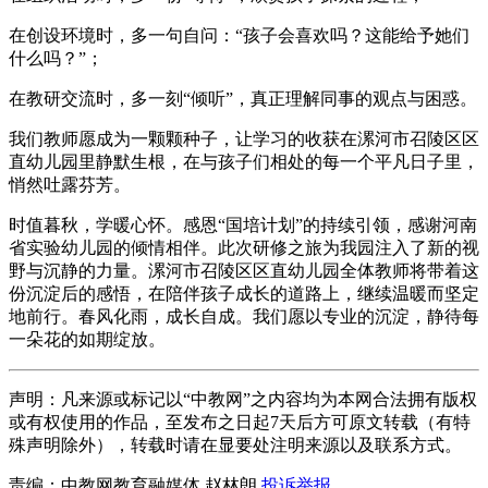
在创设环境时，多一句自问：“孩子会喜欢吗？这能给予她们
什么吗？”；
在教研交流时，多一刻“倾听”，真正理解同事的观点与困惑。
我们教师愿成为一颗颗种子，让学习的收获在漯河市召陵区区
直幼儿园里静默生根，在与孩子们相处的每一个平凡日子里，
悄然吐露芬芳。
时值暮秋，学暖心怀。感恩“国培计划”的持续引领，感谢河南
省实验幼儿园的倾情相伴。此次研修之旅为我园注入了新的视
野与沉静的力量。漯河市召陵区区直幼儿园全体教师将带着这
份沉淀后的感悟，在陪伴孩子成长的道路上，继续温暖而坚定
地前行。春风化雨，成长自成。我们愿以专业的沉淀，静待每
一朵花的如期绽放。
声明：凡来源或标记以“中教网”之内容均为本网合法拥有版权
或有权使用的作品，至发布之日起7天后方可原文转载（有特
殊声明除外），转载时请在显要处注明来源以及联系方式。
责编：中教网教育融媒体 赵林朗
投诉举报