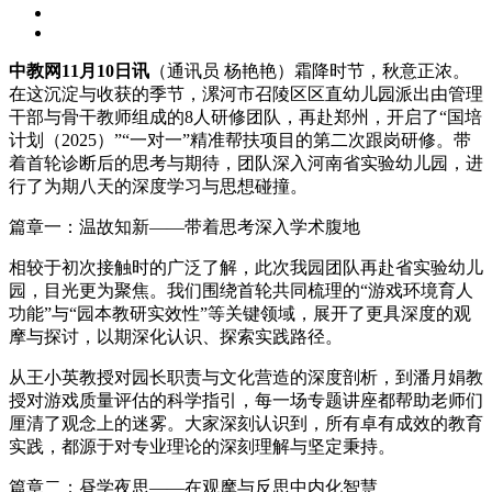
中教网11月10日讯
（通讯员 杨艳艳）霜降时节，秋意正浓。
在这沉淀与收获的季节，漯河市召陵区区直幼儿园派出由管理
干部与骨干教师组成的8人研修团队，再赴郑州，开启了“国培
计划（2025）”“一对一”精准帮扶项目的第二次跟岗研修。带
着首轮诊断后的思考与期待，团队深入河南省实验幼儿园，进
行了为期八天的深度学习与思想碰撞。
篇章一：温故知新——带着思考深入学术腹地
相较于初次接触时的广泛了解，此次我园团队再赴省实验幼儿
园，目光更为聚焦。我们围绕首轮共同梳理的“游戏环境育人
功能”与“园本教研实效性”等关键领域，展开了更具深度的观
摩与探讨，以期深化认识、探索实践路径。
从王小英教授对园长职责与文化营造的深度剖析，到潘月娟教
授对游戏质量评估的科学指引，每一场专题讲座都帮助老师们
厘清了观念上的迷雾。大家深刻认识到，所有卓有成效的教育
实践，都源于对专业理论的深刻理解与坚定秉持。
篇章二：昼学夜思——在观摩与反思中内化智慧