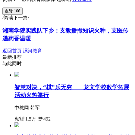
点赞 166
/
阅读下一篇
/
湘南学院实践队下乡：支教播撒知识火种，支医传
递药香温暖
返回首页
漯河教育
最新推荐
与此同时
智慧对决，“棋”乐无穷——龙文学校数学拓展
活动火热举行
中教网 苟军
阅读
1.5万
赞
492