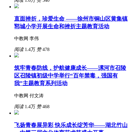
阅读
1.6万
赞
540
直面挫折，珍爱生命 ——徐州市铜山区黄集镇
郓城小学开展生命和挫折主题教育活动
中教网 李伟
阅读
1.4万
赞
478
筑牢青春防线，护航健康成长——漯河市召陵
区召陵镇初级中学举行“百年禁毒，强国有
我”主题教育系列活动
中教网 付文涛
阅读
1.4万
赞
468
飞扬青春展异彩 快乐成长绽芳华——湖北竹山