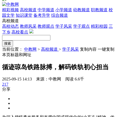
精彩视频
高校频道
中学频道
小学频道
幼教频道
职教频道
校
园文学
知识课堂
备考升学
综合频道
高校频道
高校动态
教师风采
教师观点
学子风采
学子观点
精彩校园
三
下乡
高校看点
当前位置：
中教网
>
高校频道
>
学子风采
复制内容
一键复制
本页标题和网址
循迹琼岛铁路脉搏，解码铁轨初心担当
2025-09-15 14:13 来源：中教网
阅读 6.6千
217
分享