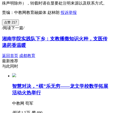
殊声明除外），转载时请在显要处注明来源以及联系方式。
责编：中教网教育融媒体 赵林朗
投诉举报
点赞 217
/
阅读下一篇
/
湘南学院实践队下乡：支教播撒知识火种，支医传
递药香温暖
返回首页
成都教育
最新推荐
与此同时
智慧对决，“棋”乐无穷——龙文学校数学拓展
活动火热举行
中教网 苟军
阅读
1.5万
赞
490