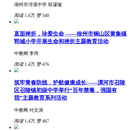
湖州市浔溪中学 邬濛璇
阅读
1.6万
赞
540
直面挫折，珍爱生命 ——徐州市铜山区黄集镇
郓城小学开展生命和挫折主题教育活动
中教网 李伟
阅读
1.4万
赞
476
筑牢青春防线，护航健康成长——漯河市召陵
区召陵镇初级中学举行“百年禁毒，强国有
我”主题教育系列活动
中教网 付文涛
阅读
1.4万
赞
467