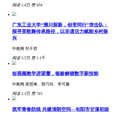
阅读
1.4万
赞
454
广东工业大学“溯川探新，创变同行”突击队：
探寻英歌舞传承路径，以非遗活力赋能乡村振
兴
中教网 邹子君
阅读
3.5万
赞
1.1千
短视频教学进望麓，银龄解锁数字新技能
中教网 唐慧琳、熊巧玲、李可馨
阅读
2.3万
赞
743
筑牢青春防线 共建清朗空间---旬阳市甘溪初级