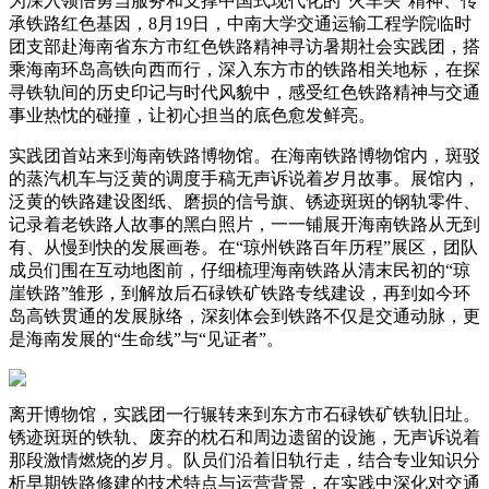
为深入领悟勇当服务和支撑中国式现代化的“火车头”精神、传
承铁路红色基因，8月19日，中南大学交通运输工程学院临时
团支部赴海南省东方市红色铁路精神寻访暑期社会实践团，搭
乘海南环岛高铁向西而行，深入东方市的铁路相关地标，在探
寻铁轨间的历史印记与时代风貌中，感受红色铁路精神与交通
事业热忱的碰撞，让初心担当的底色愈发鲜亮。
实践团首站来到海南铁路博物馆。在海南铁路博物馆内，斑驳
的蒸汽机车与泛黄的调度手稿无声诉说着岁月故事。展馆内，
泛黄的铁路建设图纸、磨损的信号旗、锈迹斑斑的钢轨零件、
记录着老铁路人故事的黑白照片，一一铺展开海南铁路从无到
有、从慢到快的发展画卷。在“琼州铁路百年历程”展区，团队
成员们围在互动地图前，仔细梳理海南铁路从清末民初的“琼
崖铁路”雏形，到解放后石碌铁矿铁路专线建设，再到如今环
岛高铁贯通的发展脉络，深刻体会到铁路不仅是交通动脉，更
是海南发展的“生命线”与“见证者”。
离开博物馆，实践团一行辗转来到东方市石碌铁矿铁轨旧址。
锈迹斑斑的铁轨、废弃的枕石和周边遗留的设施，无声诉说着
那段激情燃烧的岁月。队员们沿着旧轨行走，结合专业知识分
析早期铁路修建的技术特点与运营背景，在实践中深化对交通