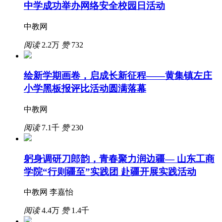
中学成功举办网络安全校园日活动
中教网
阅读
2.2万
赞
732
绘新学期画卷，启成长新征程——黄集镇左庄
小学黑板报评比活动圆满落幕
中教网
阅读
7.1千
赞
230
躬身调研刀郎韵，青春聚力润边疆— 山东工商
学院“行则疆至”实践团 赴疆开展实践活动
中教网 李嘉怡
阅读
4.4万
赞
1.4千