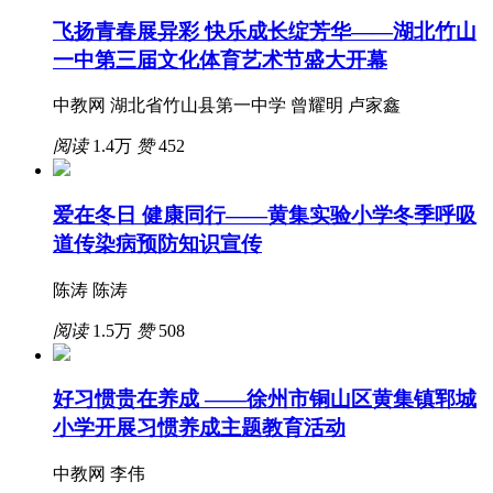
飞扬青春展异彩 快乐成长绽芳华——湖北竹山
一中第三届文化体育艺术节盛大开幕
中教网 湖北省竹山县第一中学 曾耀明 卢家鑫
阅读
1.4万
赞
452
爱在冬日 健康同行——黄集实验小学冬季呼吸
道传染病预防知识宣传
陈涛 陈涛
阅读
1.5万
赞
508
好习惯贵在养成 ——徐州市铜山区黄集镇郓城
小学开展习惯养成主题教育活动
中教网 李伟