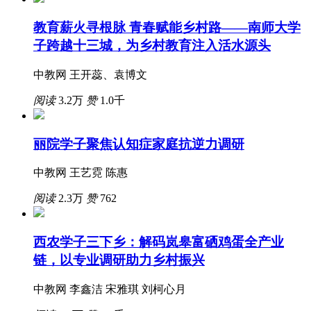
教育薪火寻根脉 青春赋能乡村路——南师大学
子跨越十三城，为乡村教育注入活水源头
中教网 王开蕊、袁博文
阅读
3.2万
赞
1.0千
丽院学子聚焦认知症家庭抗逆力调研
中教网 王艺霓 陈惠
阅读
2.3万
赞
762
西农学子三下乡：解码岚皋富硒鸡蛋全产业
链，以专业调研助力乡村振兴
中教网 李鑫洁 宋雅琪 刘柯心月