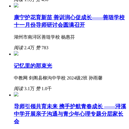
康宁护花育新苗 善训润心促成长——善琏学校
十一月份导师研讨会圆满召开
湖州市南浔区善琏学校 杨惠芬
阅读
2.4万
赞
783
记忆里的那束光
中教网 剑阁县柳沟中学校 2024级2班 孙雨馨
阅读
3.1万
赞
1.0千
导师引领共育未来 携手护航青春成长 ——浔溪
中学开展亲子沟通与青少年心理专题分层家长
会