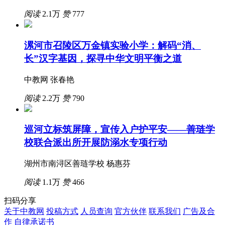
阅读
2.1万
赞
777
漯河市召陵区万金镇实验小学：解码“消、
长”汉字基因，探寻中华文明平衡之道
中教网 张春艳
阅读
2.2万
赞
790
巡河立标筑屏障，宣传入户护平安——善琏学
校联合派出所开展防溺水专项行动
湖州市南浔区善琏学校 杨惠芬
阅读
1.1万
赞
466
扫码分享
关于中教网
投稿方式
人员查询
官方伙伴
联系我们
广告及合
作
自律承诺书