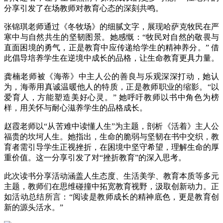
分享引发了在场教师对教育心态的深刻共鸣。
张锦琪老师通过《冬牧场》的细腻文字，展现哈萨克牧民在严
寒中与自然共生的坚韧图景。她感慨：“牧民对自然的敬畏与
直面困境的勇气，正是教育中应传递给学生的精神养分。” 借
此倡导培养学生在逆境中成长的品格，让生命教育更具力量。
龚楠老师被《海蒂》中主人公的善良与乐观深深打动，她认
为，海蒂用真诚温暖他人的特质，正是教师职业的缩影。“以
爱育人，方能塑造美好心灵。” 她呼吁教师以书中角色为榜
样，用关怀与耐心滋养学生的品格成长。
赵霞老师以“从苦难中读懂人生”为主题，剖析《活着》主人公
福贵的坎坷人生。她指出，生命的脆弱与坚韧在书中交织，教
育者需引导学生正视挫折，在困境中坚守希望，理解生命的厚
重价值。这一分享引发了对“挫折教育”的深入思考。
此次读书分享活动涵盖人生态度、生活美学、教育本质等多元
主题，教师们在思维碰撞中拓宽教育视野，汲取创新动力。正
如活动总结所言：“阅读是教师成长的精神底色，更是教育创
新的源头活水。”