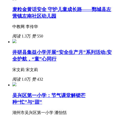
麦粒金黄话安全 守护儿童成长路——鄄城县左
营镇左南社区幼儿园
中教网 李传华
阅读
1.3万
赞
550
井研县集益小学开展“安全生产月”系列活动:安
全护航，“童”心同行
宋文莉 宋文莉
阅读
1.0万
赞
432
吴兴区第一小学：节气课堂解锁芒
种“忙”与“甜”
湖州市吴兴区第一小学 潘怡恬