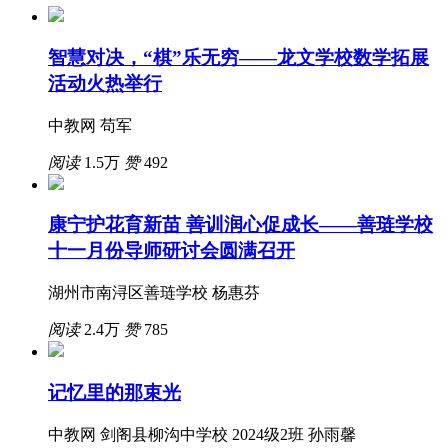
智慧对决，“棋”乐无穷——龙文学校数学拓展
活动火热举行
中教网 苟军
阅读
1.5万
赞
492
康宁护花育新苗 善训润心促成长——善琏学校
十一月份导师研讨会圆满召开
湖州市南浔区善琏学校 杨惠芬
阅读
2.4万
赞
785
记忆里的那束光
中教网 剑阁县柳沟中学校 2024级2班 孙雨馨