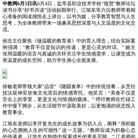
中教网6月5日讯
6月4日，盐亭县职业技术学校“致慧”教师论坛
读书分享“好书共读”活动如期举行。江旭东等六位教师带着精
心准备的阅读感悟走上讲台，以书为媒，分享教育智慧与人生
思考，为全体教师带来一场兼具思想深度与人文温度的文化交
流。
侯念主任聚焦《做温暖的教育者》中的育人理念，结合实际案
例强调：“教育不仅是知识的传递，更是心灵的对话。” 她主
张用温暖的语言与真诚的关怀关注学生情感需求，让课堂成为
有温度的成长空间，助力学生身心全面发展。
徐敏老师带领大家“品尝”《随园食单》中的传统佳肴，从烹饪
技法延伸至饮食文化背后的情感寄托。他笑言：“美食不仅是
舌尖上的享受，更是文化与情感的载体。” 呼吁教师在忙碌工
作中慢下脚步，从生活细节中汲取美好，以更饱满的状态投入
教育事业。
江旭东老师以李开复先生的成长故事为切入点，阐释 “用积极
的心态拥抱人生的可能性” 这一主题。“教师应成为积极心态
的传递者，让学生在热情中探索成长的更多可能。” 江老师的