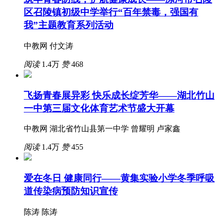
区召陵镇初级中学举行“百年禁毒，强国有
我”主题教育系列活动
中教网 付文涛
阅读
1.4万
赞
468
飞扬青春展异彩 快乐成长绽芳华——湖北竹山
一中第三届文化体育艺术节盛大开幕
中教网 湖北省竹山县第一中学 曾耀明 卢家鑫
阅读
1.4万
赞
455
爱在冬日 健康同行——黄集实验小学冬季呼吸
道传染病预防知识宣传
陈涛 陈涛