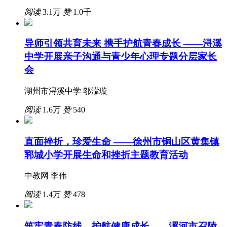
阅读
3.1万
赞
1.0千
导师引领共育未来 携手护航青春成长 ——浔溪
中学开展亲子沟通与青少年心理专题分层家长
会
湖州市浔溪中学 邬濛璇
阅读
1.6万
赞
540
直面挫折，珍爱生命 ——徐州市铜山区黄集镇
郓城小学开展生命和挫折主题教育活动
中教网 李伟
阅读
1.4万
赞
478
筑牢青春防线，护航健康成长——漯河市召陵