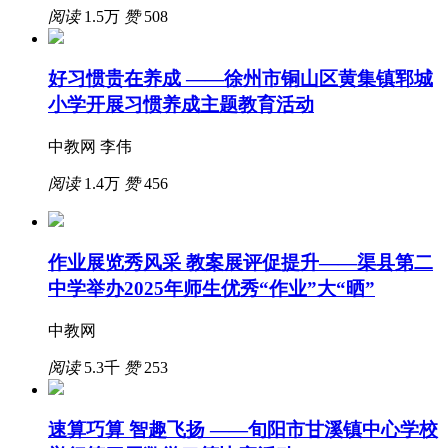
阅读
1.5万
赞
508
好习惯贵在养成 ——徐州市铜山区黄集镇郓城
小学开展习惯养成主题教育活动
中教网 李伟
阅读
1.4万
赞
456
作业展览秀风采 教案展评促提升——渠县第二
中学举办2025年师生优秀“作业”大“晒”
中教网
阅读
5.3千
赞
253
速算巧算 智趣飞扬 ——旬阳市甘溪镇中心学校