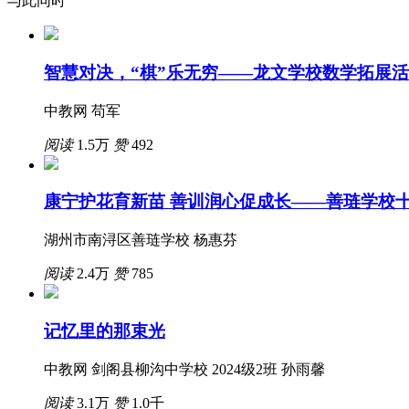
与此同时
智慧对决，“棋”乐无穷——龙文学校数学拓展
中教网 苟军
阅读
1.5万
赞
492
康宁护花育新苗 善训润心促成长——善琏学校
湖州市南浔区善琏学校 杨惠芬
阅读
2.4万
赞
785
记忆里的那束光
中教网 剑阁县柳沟中学校 2024级2班 孙雨馨
阅读
3.1万
赞
1.0千