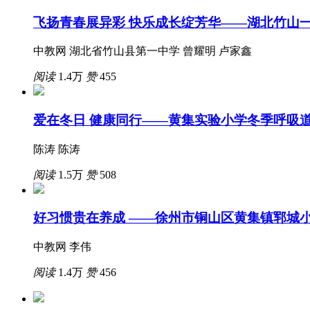
飞扬青春展异彩 快乐成长绽芳华——湖北竹山
中教网 湖北省竹山县第一中学 曾耀明 卢家鑫
阅读
1.4万
赞
455
爱在冬日 健康同行——黄集实验小学冬季呼吸
陈涛 陈涛
阅读
1.5万
赞
508
好习惯贵在养成 ——徐州市铜山区黄集镇郓城
中教网 李伟
阅读
1.4万
赞
456