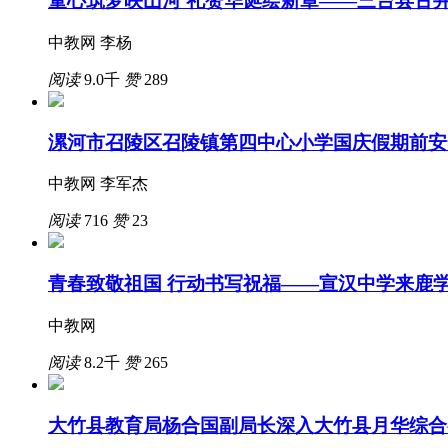
童心筑梦映山河 礼赞华诞绘新章——三台县古井
中教网 李杨
阅读
9.0千
赞
289
漯河市召陵区召陵镇第四中心小学国庆假期前安
中教网 李军杰
阅读
716
赞
23
青春致敬祖国 行动书写祝福——宣汉中学来鹿
中教网
阅读
8.2千
赞
265
大竹县教育局杨合国副局长深入大竹县月华综合