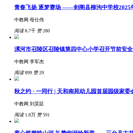
青春飞扬 逐梦赛场 ——剑阁县柳沟中学校202
中教网 母仕伟
阅读
8.7千
赞
280
漯河市召陵区召陵镇第四中心小学召开节前安全
中教网 李军杰
阅读
899
赞
29
秋之约 · 一同行 | 天和南苑幼儿园首届园级家
中教网 刘昊廷
阅读
1.8万
赞
591