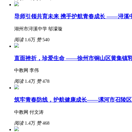
导师引领共育未来 携手护航青春成长 ——浔
湖州市浔溪中学 邬濛璇
阅读
1.6万
赞
540
直面挫折，珍爱生命 ——徐州市铜山区黄集镇
中教网 李伟
阅读
1.4万
赞
478
筑牢青春防线，护航健康成长——漯河市召陵区
中教网 付文涛
阅读
1.4万
赞
468