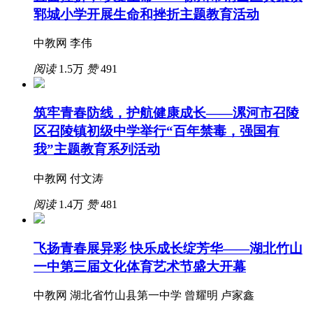
郓城小学开展生命和挫折主题教育活动
中教网 李伟
阅读
1.5万
赞
491
筑牢青春防线，护航健康成长——漯河市召陵
区召陵镇初级中学举行“百年禁毒，强国有
我”主题教育系列活动
中教网 付文涛
阅读
1.4万
赞
481
飞扬青春展异彩 快乐成长绽芳华——湖北竹山
一中第三届文化体育艺术节盛大开幕
中教网 湖北省竹山县第一中学 曾耀明 卢家鑫