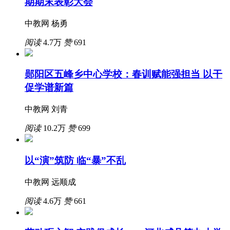
期期末表彰大会
中教网 杨勇
阅读
4.7万
赞
691
郧阳区五峰乡中心学校：春训赋能强担当 以干
促学谱新篇
中教网 刘青
阅读
10.2万
赞
699
以“演”筑防 临“暴”不乱
中教网 远顺成
阅读
4.6万
赞
661