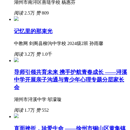
湖州市南浔区善琏学校 杨惠芬
阅读
2.5万
赞
809
记忆里的那束光
中教网 剑阁县柳沟中学校 2024级2班 孙雨馨
阅读
3.2万
赞
1.0千
导师引领共育未来 携手护航青春成长 ——浔溪
中学开展亲子沟通与青少年心理专题分层家长
会
湖州市浔溪中学 邬濛璇
阅读
1.7万
赞
552
直面挫折，珍爱生命 ——徐州市铜山区黄集镇