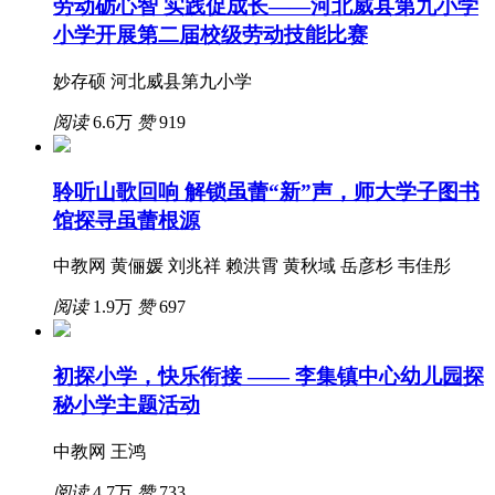
劳动砺心智 实践促成长——河北威县第九小学
小学开展第二届校级劳动技能比赛
妙存硕 河北威县第九小学
阅读
6.6万
赞
919
聆听山歌回响 解锁虽蕾“新”声，师大学子图书
馆探寻虽蕾根源
中教网 黄俪媛 刘兆祥 赖洪霄 黄秋域 岳彦杉 韦佳彤
阅读
1.9万
赞
697
初探小学，快乐衔接 —— 李集镇中心幼儿园探
秘小学主题活动
中教网 王鸿
阅读
4.7万
赞
733