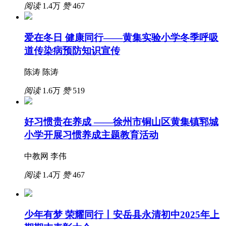
阅读
1.4万
赞
467
爱在冬日 健康同行——黄集实验小学冬季呼吸
道传染病预防知识宣传
陈涛 陈涛
阅读
1.6万
赞
519
好习惯贵在养成 ——徐州市铜山区黄集镇郓城
小学开展习惯养成主题教育活动
中教网 李伟
阅读
1.4万
赞
467
少年有梦 荣耀同行丨安岳县永清初中2025年上