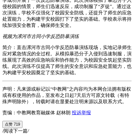
学成功开展了一次反恐防暴演练。此次演练模拟了暴恐分子入
侵校园的情景，师生们迅速反应，成功制服了“歹徒”。通过这
次演练，学校不仅强化了校园安全防线，还提升了师生的应急
处置能力，为构建平安校园打下了坚实的基础。学校表示将持
续加强安全教育，确保师生安全。
视频为漯河市古同小学反恐防暴演练
简介：直击漯河市古同小学反恐防暴演练现场，实地记录师生
应对紧急情况的全过程。从模拟暴恐分子入侵到迅速制服，演
练展现了高效的应急响应和协作能力，为校园安全筑起坚实防
线。此次演练不仅提高了师生的安全意识和应急处置能力，也
为构建平安校园奠定了坚实的基础。
声明：凡来源或标记以“中教网”之内容均为本网合法拥有版权
或有权使用的作品，至发布之日起7天后方可原文转载（有特
殊声明除外），转载时请在显要处注明来源以及联系方式。
责编：中教网教育融媒体 赵林朗
投诉举报
点赞 719
/
阅读下一篇
/