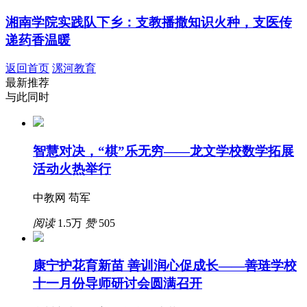
湘南学院实践队下乡：支教播撒知识火种，支医传
递药香温暖
返回首页
漯河教育
最新推荐
与此同时
智慧对决，“棋”乐无穷——龙文学校数学拓展
活动火热举行
中教网 苟军
阅读
1.5万
赞
505
康宁护花育新苗 善训润心促成长——善琏学校
十一月份导师研讨会圆满召开