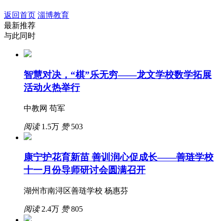
返回首页
淄博教育
最新推荐
与此同时
智慧对决，“棋”乐无穷——龙文学校数学拓展
活动火热举行
中教网 苟军
阅读
1.5万
赞
503
康宁护花育新苗 善训润心促成长——善琏学校
十一月份导师研讨会圆满召开
湖州市南浔区善琏学校 杨惠芬
阅读
2.4万
赞
805