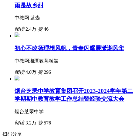
雨是故乡甜
中教网 蓝淼
阅读
2.4万
赞
46
初心不改扬理想风帆，青春闪耀展潇湘风华
中教网湘潭教育融媒
阅读
4.0万
赞
296
烟台芝罘中学教育集团召开2023-2024学年第二
学期期中教育教学工作总结暨经验交流大会
烟台芝罘中学
阅读
3.2万
赞
576
扫码分享