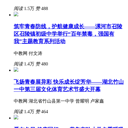
阅读
1.5万
赞
488
筑牢青春防线，护航健康成长——漯河市召陵
区召陵镇初级中学举行“百年禁毒，强国有
我”主题教育系列活动
中教网 付文涛
阅读
1.4万
赞
480
飞扬青春展异彩 快乐成长绽芳华——湖北竹山
一中第三届文化体育艺术节盛大开幕
中教网 湖北省竹山县第一中学 曾耀明 卢家鑫
阅读
1.4万
赞
464