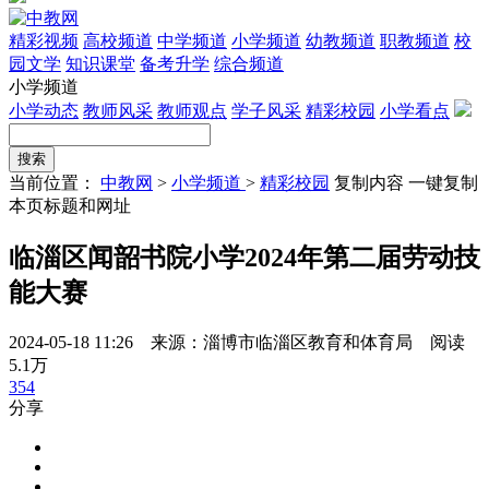
精彩视频
高校频道
中学频道
小学频道
幼教频道
职教频道
校
园文学
知识课堂
备考升学
综合频道
小学频道
小学动态
教师风采
教师观点
学子风采
精彩校园
小学看点
当前位置：
中教网
>
小学频道
>
精彩校园
复制内容
一键复制
本页标题和网址
临淄区闻韶书院小学2024年第二届劳动技
能大赛
2024-05-18 11:26 来源：淄博市临淄区教育和体育局
阅读
5.1万
354
分享