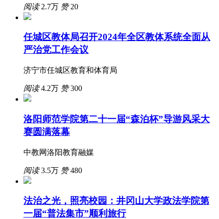
阅读
2.7万
赞
20
任城区教体局召开2024年全区教体系统全面从
严治党工作会议
济宁市任城区教育和体育局
阅读
4.2万
赞
300
洛阳师范学院第二十一届“森泊杯”导游风采大
赛圆满落幕
中教网洛阳教育融媒
阅读
3.5万
赞
480
法治之光，照亮校园：井冈山大学政法学院第
一届“普法集市”顺利旅行