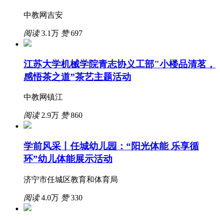
中教网吉安
阅读
3.1万
赞
697
江苏大学机械学院青志协义工部"小楼品清茗，
感悟茶之道”茶艺主题活动
中教网镇江
阅读
2.9万
赞
860
学前风采丨任城幼儿园：“阳光体能 乐享循
环”幼儿体能展示活动
济宁市任城区教育和体育局
阅读
4.0万
赞
330