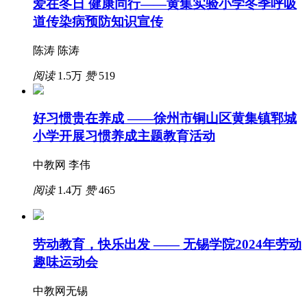
爱在冬日 健康同行——黄集实验小学冬季呼吸
道传染病预防知识宣传
陈涛 陈涛
阅读
1.5万
赞
519
好习惯贵在养成 ——徐州市铜山区黄集镇郓城
小学开展习惯养成主题教育活动
中教网 李伟
阅读
1.4万
赞
465
劳动教育，快乐出发 —— 无锡学院2024年劳动
趣味运动会
中教网无锡