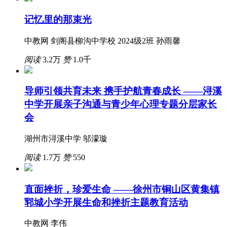
记忆里的那束光
中教网 剑阁县柳沟中学校 2024级2班 孙雨馨
阅读
3.2万
赞
1.0千
导师引领共育未来 携手护航青春成长 ——浔溪
中学开展亲子沟通与青少年心理专题分层家长
会
湖州市浔溪中学 邬濛璇
阅读
1.7万
赞
550
直面挫折，珍爱生命 ——徐州市铜山区黄集镇
郓城小学开展生命和挫折主题教育活动
中教网 李伟