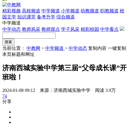
精彩视频
高校频道
中学频道
小学频道
幼教频道
职教频道
校
园文学
知识课堂
备考升学
综合频道
中学频道
中学动态
教师风采
教师观点
学子风采
精彩校园
中学看点
当前位置：
中教网
>
中学频道
>
中学动态
复制内容
一键复制
本页标题和网址
济南西城实验中学第三届“父母成长课”开
班啦！
2024-01-08 09:12 来源：济南西城实验中学
阅读 3.9万
74
分享