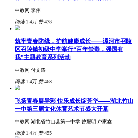
中教网 李伟
阅读
1.4万
赞
478
筑牢青春防线，护航健康成长——漯河市召陵
区召陵镇初级中学举行“百年禁毒，强国有
我”主题教育系列活动
中教网 付文涛
阅读
1.4万
赞
468
飞扬青春展异彩 快乐成长绽芳华——湖北竹山
一中第三届文化体育艺术节盛大开幕
中教网 湖北省竹山县第一中学 曾耀明 卢家鑫
阅读
1.4万
赞
455