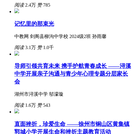
阅读
2.4万
赞
785
记忆里的那束光
中教网 剑阁县柳沟中学校 2024级2班 孙雨馨
阅读
3.1万
赞
1.0千
导师引领共育未来 携手护航青春成长 ——浔溪
中学开展亲子沟通与青少年心理专题分层家长
会
湖州市浔溪中学 邬濛璇
阅读
1.6万
赞
543
直面挫折，珍爱生命 ——徐州市铜山区黄集镇
郓城小学开展生命和挫折主题教育活动