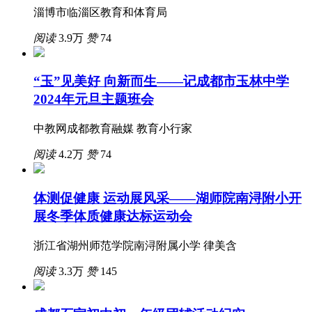
淄博市临淄区教育和体育局
阅读
3.9万
赞
74
“玉”见美好 向新而生——记成都市玉林中学
2024年元旦主题班会
中教网成都教育融媒 教育小行家
阅读
4.2万
赞
74
体测促健康 运动展风采——湖师院南浔附小开
展冬季体质健康达标运动会
浙江省湖州师范学院南浔附属小学 律美含
阅读
3.3万
赞
145