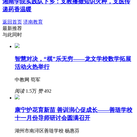
湘南学院实践队下乡：支教播撒知识火种，支医传
递药香温暖
返回首页
济南教育
最新推荐
与此同时
智慧对决，“棋”乐无穷——龙文学校数学拓展
活动火热举行
中教网 苟军
阅读
1.5万
赞
492
康宁护花育新苗 善训润心促成长——善琏学校
十一月份导师研讨会圆满召开
湖州市南浔区善琏学校 杨惠芬