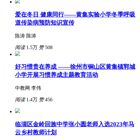
爱在冬日 健康同行——黄集实验小学冬季呼吸
道传染病预防知识宣传
陈涛 陈涛
阅读
1.5万
赞
508
好习惯贵在养成 ——徐州市铜山区黄集镇郓城
小学开展习惯养成主题教育活动
中教网 李伟
阅读
1.4万
赞
456
临淄区金岭回族中学张小圆老师入选2023年马
云乡村教师计划