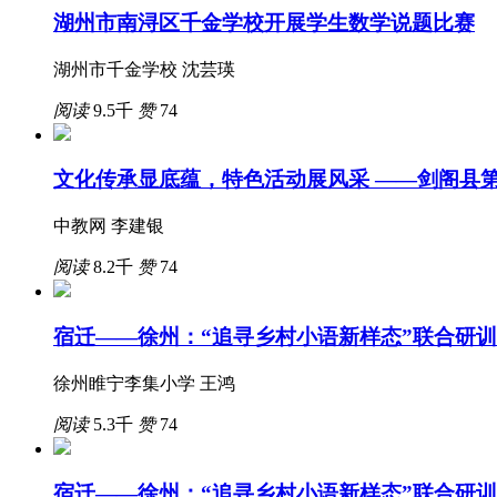
湖州市南浔区千金学校开展学生数学说题比赛
湖州市千金学校 沈芸瑛
阅读
9.5千
赞
74
文化传承显底蕴，特色活动展风采 ——剑阁县
中教网 李建银
阅读
8.2千
赞
74
宿迁——徐州：“追寻乡村小语新样态”联合研
徐州睢宁李集小学 王鸿
阅读
5.3千
赞
74
宿迁——徐州：“追寻乡村小语新样态”联合研