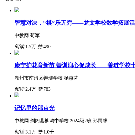
智慧对决，“棋”乐无穷——龙文学校数学拓展
中教网 苟军
阅读
1.5万
赞
490
康宁护花育新苗 善训润心促成长——善琏学校
湖州市南浔区善琏学校 杨惠芬
阅读
2.4万
赞
783
记忆里的那束光
中教网 剑阁县柳沟中学校 2024级2班 孙雨馨
阅读
3.1万
赞
1.0千