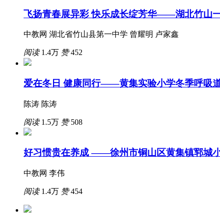
飞扬青春展异彩 快乐成长绽芳华——湖北竹山
中教网 湖北省竹山县第一中学 曾耀明 卢家鑫
阅读
1.4万
赞
452
爱在冬日 健康同行——黄集实验小学冬季呼吸
陈涛 陈涛
阅读
1.5万
赞
508
好习惯贵在养成 ——徐州市铜山区黄集镇郓城
中教网 李伟
阅读
1.4万
赞
454