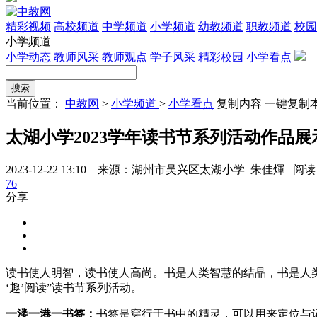
精彩视频
高校频道
中学频道
小学频道
幼教频道
职教频道
校园
小学频道
小学动态
教师风采
教师观点
学子风采
精彩校园
小学看点
当前位置：
中教网
>
小学频道
>
小学看点
复制内容
一键复制
太湖小学2023学年读书节系列活动作品展
2023-12-22 13:10 来源：湖州市吴兴区太湖小学 朱佳煇
阅读 
76
分享
读书使人明智，读书使人高尚。书是人类智慧的结晶，书是人类
‘趣’阅读”读书节系列活动。
一溇一港一书签：
书签是穿行于书中的精灵，可以用来定位与