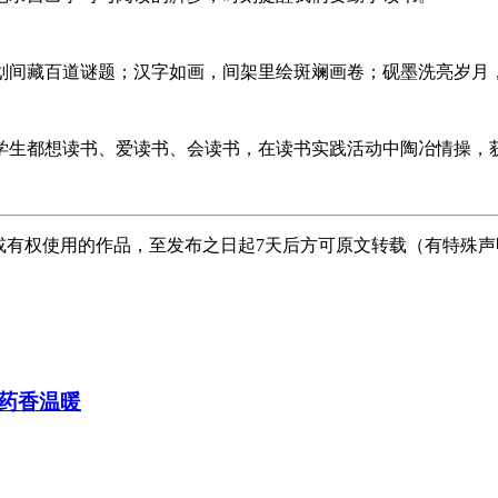
划间藏百道谜题；汉字如画，间架里绘斑斓画卷；砚墨洗亮岁月
学生都想读书、爱读书、会读书，在读书实践活动中陶冶情操，
或有权使用的作品，至发布之日起7天后方可原文转载（有特殊
药香温暖