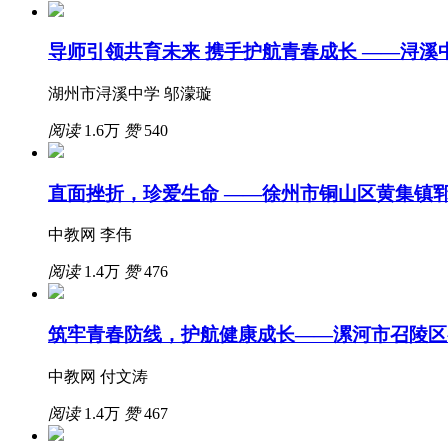
导师引领共育未来 携手护航青春成长 ——浔
湖州市浔溪中学 邬濛璇
阅读
1.6万
赞
540
直面挫折，珍爱生命 ——徐州市铜山区黄集镇
中教网 李伟
阅读
1.4万
赞
476
筑牢青春防线，护航健康成长——漯河市召陵区
中教网 付文涛
阅读
1.4万
赞
467