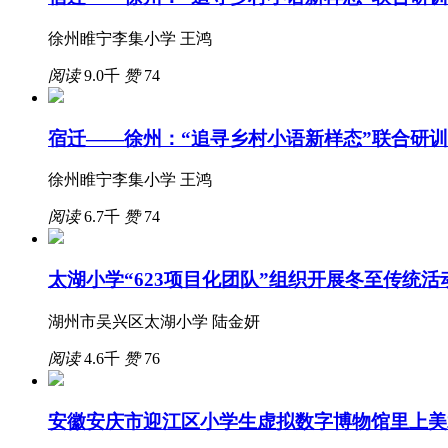
徐州睢宁李集小学 王鸿
阅读
9.0千
赞
74
宿迁——徐州：“追寻乡村小语新样态”联合研
徐州睢宁李集小学 王鸿
阅读
6.7千
赞
74
太湖小学“623项目化团队”组织开展冬至传统活
湖州市吴兴区太湖小学 陆金妍
阅读
4.6千
赞
76
安徽安庆市迎江区小学生虚拟数字博物馆里上美